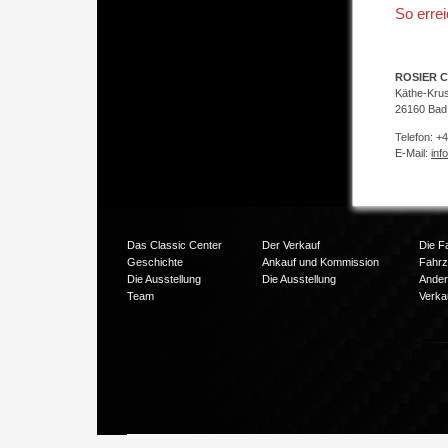
So erre
ROSIER C
Käthe-Kru
26160 Bad
Telefon: +
E-Mail:
inf
Das Classic Center
Der Verkauf
Die F
Geschichte
Ankauf und Kommission
Fahr
Die Ausstellung
Die Ausstellung
Ander
Team
Verka