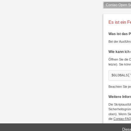
Contao Open S
Es ist ein F
Was ist das 
Bei der Ausführu
Wie kann ich
Öffnen Sie die 
letzte). Sie kön
$GLOBALS[
Beachten Sie je
Weitere Info
Die Skriptausfü
Sicherheitsgrün
oben). Wenn Sie
die
Contao-FA
Diese