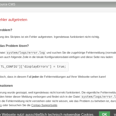
ource CMS
ehler aufgetreten
Problem?
ng des Skriptes ist ein Fehler aufgetreten. Irgendetwas funktioniert nicht richtig.
 das Problem lösen?
Datei
system/logs/error.log
und suchen Sie die zugehörige Fehlermeldung (normale
nen auch folgende Zeile in die lokale Konfigurationsdatei einfügen und diese Seite neu laden:
'TL_CONFIG']['displayErrors'] = true;
doch, dass in diesem Fall
jeder
die Fehlermeldungen auf Ihrer Webseite sehen kann!
rmationen
hrung wurde gestoppt, weil irgendetwas nicht korrekt funktioniert. Die eigentliche Fehlermeld
den hinter dieser Meldung verborgen und findet sich in der Datei
system/logs/error.l
 die Fehlermeldung nicht verstehen oder nicht wissen, wie das Problem zu beheben ist, du
Qs
oder besuchen Sie die
Contao-Supportseite
.
 Webseite nutzt ausschließlich technisch notwendige Cookies.
OK
W
Legen Sie ein Template namens
templates/be_error.html5
an, um diese Meldung anzupassen