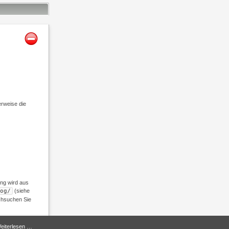
rweise die
ung wird aus
og/
(siehe
rchsuchen Sie
eiterlesen …
.