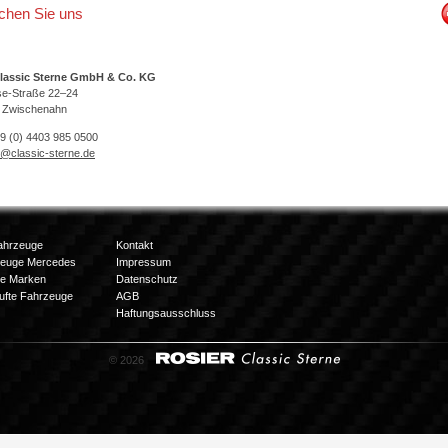
ichen Sie uns
lassic Sterne GmbH & Co. KG
se-Straße 22–24
 Zwischenahn
49 (0) 4403 985 0500
o@classic-sterne.de
ahrzeuge
Kontakt
zeuge Mercedes
Impressum
e Marken
Datenschutz
ufte Fahrzeuge
AGB
Haftungsausschluss
© 2026