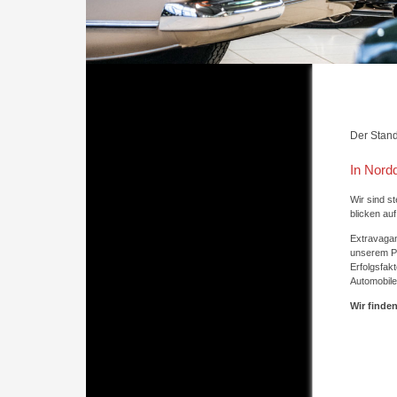
Der Stand
In Nordd
Wir sind s
blicken au
Extravagan
unserem Por
Erfolgsfak
Automobile
Wir finde