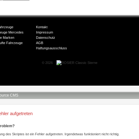
ahrzeuge
Kontakt
zeuge Mercedes
Impressum
e Marken
Datenschutz
ufte Fahrzeuge
AGB
Haftungsausschluss
© 2026
ource CMS
ehler aufgetreten
Problem?
ng des Skriptes ist ein Fehler aufgetreten. Irgendetwas funktioniert nicht richtig.