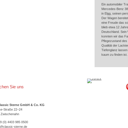
Ein automobiler Tr
Mercedes-Benz 380S
in Elgg, seinen pe
Der Wagen bereitet
eine Freude das so
blieb etwa 12 Jah
Deutschland. Sein 
konnten wir das Fa
Pflegezustand des 
Qualität der Lackie
Tiefenglanz lassen 
kaum zu finden ist
ichen Sie uns
lassic Sterne GmbH & Co. KG
se-Straße 22–24
 Zwischenahn
49 (0) 4403 985 0500
o@classic-sterne.de