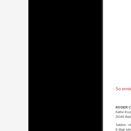
So erre
ROSIER C
Käthe-Kru
26160 Bad
Telefon: +
E-Mail:
inf