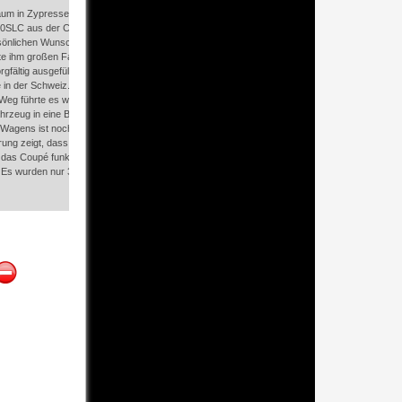
aum in Zypressengrün-metallic und der heute so gesuchten Stoff Karo Innenausstattung, passe
LC aus der C107 Serie. Der Inhaber einer Rohrbiegerei im Schweizer Waengi, hatte sich i
rsönlichen Wunschtraum verwirklicht. Ein Mercedes-Benz Coupé mit kräftigem 8 Zylinder Motor,
e ihm großen Fahrspaß. Er ließ jeden Kundendienst ausführen und jede Kleinigkeit sofort in 
rgfältig ausgefüllte Original Kundendienstscheckheft mit allen seinen Stempeln und Eintrag
re in der Schweiz. Im Mai 2013 kam das Coupé in eine zarte Damenhand im benachbarten Ba
Weg führte es weiter über einen Besitzer in Schleswig-Holstein nach Braunschweig in Niede
hrzeug in eine Berliner Autosammlung verkaufen, aus dessen Besitz wir das Fahrzeug nun w
Wagens ist noch immer einmalig. Man sieht förmlich, dass er stets pfleglich behandelt und g
rung zeigt, dass in jüngerer Zeit einmal eine fachmännische Überarbeitung stattfand. Die sat
das Coupé funkeln. Die Innenausstattung und die Technik zeigen sich von ihrer besten Seite. 
. Es wurden nur 3.789 Fahrzeuge des 380 SLC gebaut, was ihn auch zu einem interessante