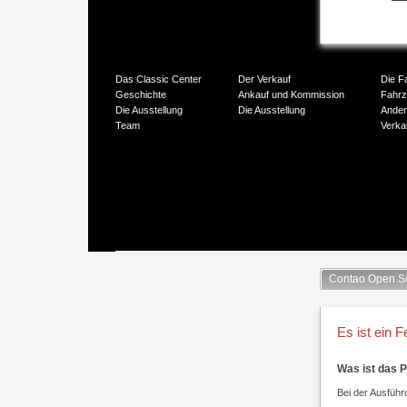
Das Classic Center
Der Verkauf
Die F
Geschichte
Ankauf und Kommission
Fahr
Die Ausstellung
Die Ausstellung
Ander
Team
Verka
Contao Open S
Es ist ein F
Was ist das 
Bei der Ausführu