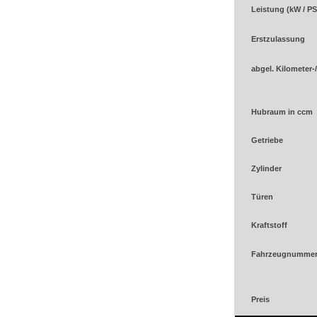
Leistung (kW / PS
Erstzulassung
abgel. Kilometer-
Hubraum in ccm
Getriebe
Zylinder
Türen
Kraftstoff
Fahrzeugnumme
Preis