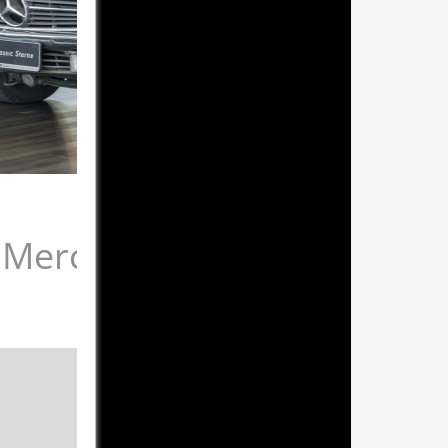
Mercedes-Benz 380 SLC C
traumhafte Farbkombination, toller Dailydriver
Zypressengrün Metallic (735)
Stoff Grün