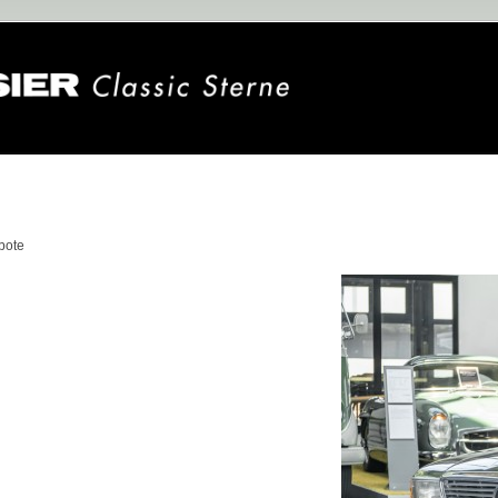
n
bote