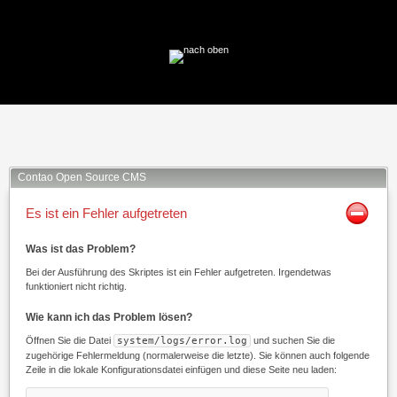
Facebook
Twitter
Xing
Mail
Contao Open Source CMS
Es ist ein Fehler aufgetreten
Was ist das Problem?
Bei der Ausführung des Skriptes ist ein Fehler aufgetreten. Irgendetwas
funktioniert nicht richtig.
Wie kann ich das Problem lösen?
Öffnen Sie die Datei
system/logs/error.log
und suchen Sie die
zugehörige Fehlermeldung (normalerweise die letzte). Sie können auch folgende
Zeile in die lokale Konfigurationsdatei einfügen und diese Seite neu laden: