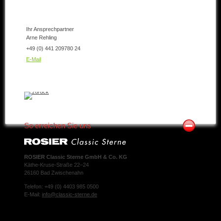
Ihr Ansprechpartner
Arne Rehling
+49 (0) 441 209780 24
E-Mail
So erreichen Sie uns
ROSIER Classic Sterne GmbH & Co. KG
Käthe-Kruse-Straße 22–24
26160 Bad Zwischenahn
Telefon: +49 (0) 4403 985 0500
E-Mail:
info@classic-sterne.de