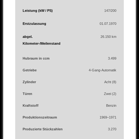
Leistung (kW / PS)
147/200
Erstzulassung
01.07.1970
abgel.
26.150 km
Kilometer-/Meilenstand
Hubraum in ccm
3.499
Getriebe
4-Gang-Automatik
Zylinder
Acht (8)
Türen
Zwei (2)
Kraftstoff
Benzin
Produktionszeitraum
1969–1971
Produzierte Stückzahlen
3.270