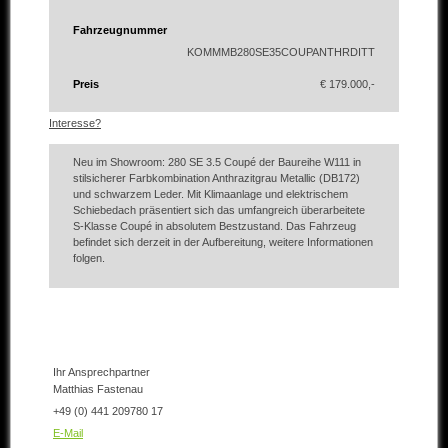
Fahrzeugnummer
KOMMMB280SE35COUPANTHRDITT
Preis
€ 179.000,-
Interesse?
Neu im Showroom: 280 SE 3.5 Coupé der Baureihe W111 in
stilsicherer Farbkombination Anthrazitgrau Metallic (DB172)
und schwarzem Leder. Mit Klimaanlage und elektrischem
Schiebedach präsentiert sich das umfangreich überarbeitete
S-Klasse Coupé in absolutem Bestzustand. Das Fahrzeug
befindet sich derzeit in der Aufbereitung, weitere Informationen
folgen.
Ihr Ansprechpartner
Matthias Fastenau
+49 (0) 441 209780 17
E-Mail