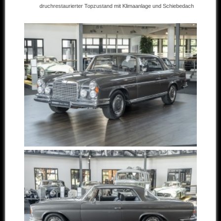
druchrestaurierter Topzustand mit Klimaanlage und Schiebedach
Andere Marken
Verkaufte Fahrzeuge
Kontakt
Impressum
Datenschutz
AGB
Haftungsausschluss